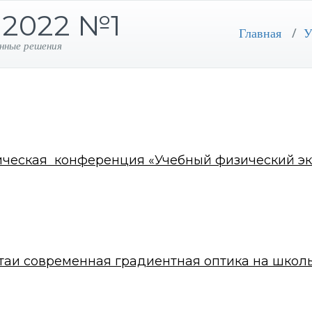
 2022 №1
Главная
/
У
нные решения
тическая конференция «Учебный физический эк
аи современная градиентная оптика на школь