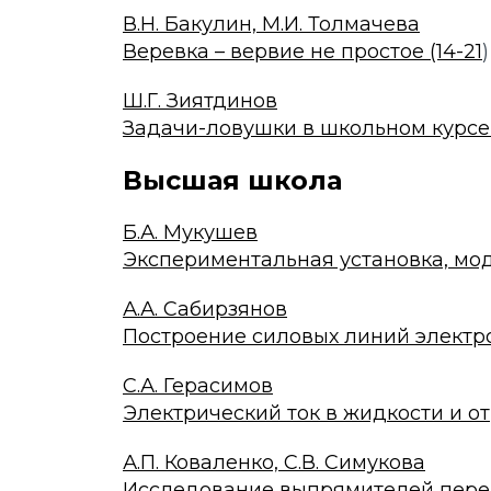
В.Н. Бакулин, М.И. Толмачева
Веревка – вервие не простое (14-21
)
Ш.Г. Зиятдинов
Задачи-ловушки в школьном курсе 
Высшая школа
Б.А. Мукушев
Экспериментальная установка, мо
А.А. Сабирзянов
Построение силовых линий электро
С.А. Герасимов
Электрический ток в жидкости и о
А.П. Коваленко, С.В. Симукова
Исследование выпрямителей перем