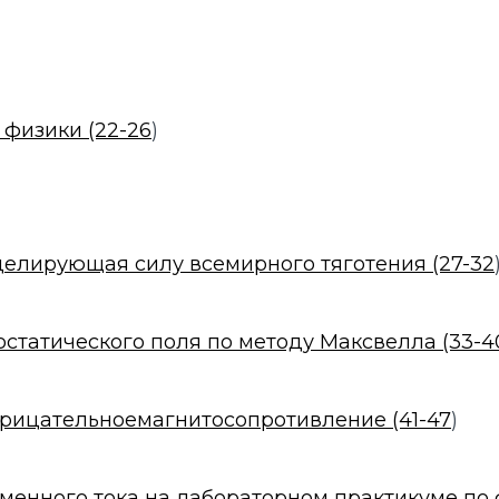
физики (22-26
)
делирующая силу всемирного тяготения (27-32
статического поля по методу Максвелла (33-4
трицательноемагнитосопротивление (41-47
)
енного тока на лабораторном практикуме по ф