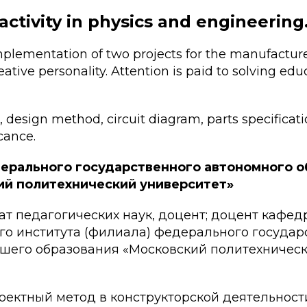
ctivity in physics and engineering
plementation of two projects for the manufacture 
ative personality. Attention is paid to solving e
 design method, circuit diagram, parts specificati
icance.
дерального государственного автономного 
ий политехнический университет»
т педагогических наук, доцент; доцент кафед
го института (филиала) федерального государ
шего образования «Московский политехническ
роектный метод в конструкторской деятельност