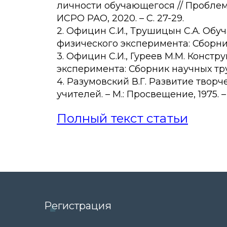
личности обучающегося // Проблемы
ИСРО РАО, 2020. – С. 27-29.
2. Официн С.И., Трушицын С.А. Обу
физического эксперимента: Сборник 
3. Официн С.И., Гуреев М.М. Конст
эксперимента: Сборник научных трудо
4. Разумовский В.Г. Развитие твор
учителей. – М.: Просвещение, 1975. – 
Полный текст статьи
Регистрация