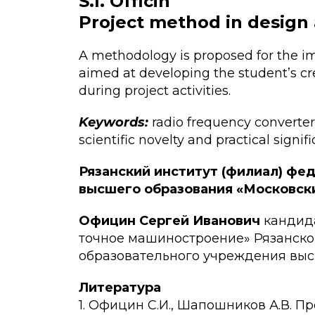
S.I. Officin
Project method in design a
A methodology is proposed for the im
aimed at developing the student’s cre
during project activities.
Keywords:
radio frequency converter,
scientific novelty and practical signif
Рязанский институт (филиал) фе
высшего образования «Московск
Официн Сергей Иванович
кандида
точное машиностроение» Рязанско
образовательного учреждения выс
Литература
1. Официн С.И., Шапошников А.В. П