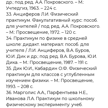
др.; под ред. А.А. Покровского. – М.:
Учпедгиз, 1963. – 224 с.
33. Анциферов Л.И. Физический
практикум. Факультативный курс: пособ.
для учителей / под ред. А.А. Покровского.
– М.: Просвещение, 1972. – 120 с.
34. Практикум по физике в средней
школе: дидакт. материал: пособ. для
учителя / Л.И. Анциферов, В.А. Буров,
Ю.И. Дик и др.; под ред. В.А. Бурова, Ю.И.
Дика. – М.: Просвещение, 1987. – 191 с.
35. Дик Ю.И., Кабардин О.Ф. Физический
практикум для классов с углубленным
изучением физики. – М.: Просвещение,
1993. – 208 с.
36. Марголис А.А., Парфентьева Н.Е.,
Иванова Л.А. Практикум по школьному
физическому эксперименту: учеб.