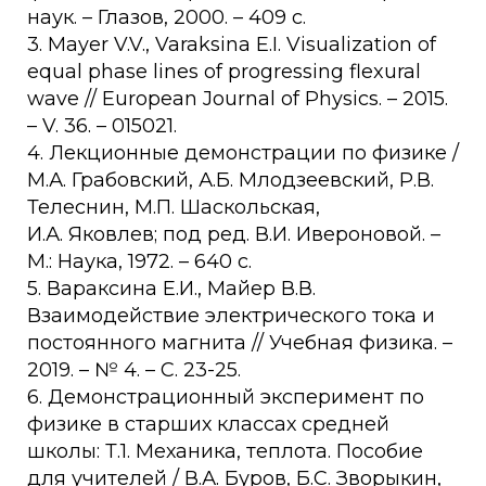
наук. – Глазов, 2000. – 409 с.
3. Mayer V.V., Varaksina E.I. Visualization of
equal phase lines of progressing flexural
wave // European Journal of Physics. – 2015.
– V. 36. – 015021.
4. Лекционные демонстрации по физике /
М.А. Грабовский, А.Б. Млодзеевский, Р.В.
Телеснин, М.П. Шаскольская,
И.А. Яковлев; под ред. В.И. Ивероновой. –
М.: Наука, 1972. – 640 с.
5. Вараксина Е.И., Майер В.В.
Взаимодействие электрического тока и
постоянного магнита // Учебная физика. –
2019. – № 4. – С. 23-25.
6. Демонстрационный эксперимент по
физике в старших классах средней
школы: Т.1. Механика, теплота. Пособие
для учителей / В.А. Буров, Б.С. Зворыкин,