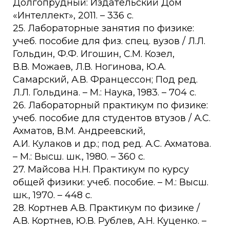
Долгопрудный: Издательский Дом
«Интеллект», 2011. – 336 с.
25. Лабораторные занятия по физике:
учеб. пособие для физ. спец. вузов / Л.Л.
Гольдин, Ф.Ф. Игошин, С.М. Козел,
В.В. Можаев, Л.В. Ногинова, Ю.А.
Самарский, А.В. Францессон; Под ред.
Л.Л. Гольдина. – М.: Наука, 1983. – 704 с.
26. Лабораторный практикум по физике:
учеб. пособие для студентов втузов / А.С.
Ахматов, В.М. Андреевский,
А.И. Кулаков и др.; под ред. А.С. Ахматова.
– М.: Высш. шк., 1980. – 360 с.
27. Майсова Н.Н. Практикум по курсу
общей физики: учеб. пособие. – М.: Высш.
шк., 1970. – 448 с.
28. Кортнев А.В. Практикум по физике /
А.В. Кортнев, Ю.В. Рублев, А.Н. Куценко. –