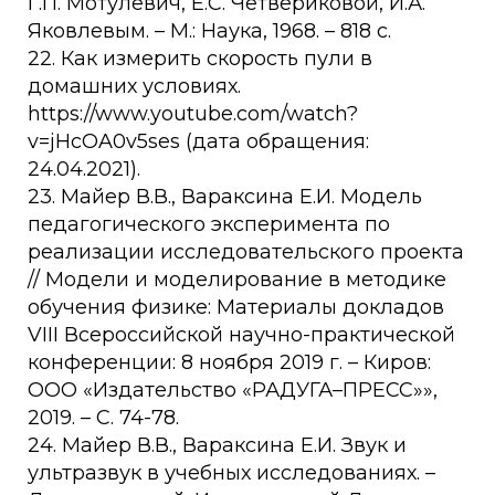
Г.П. Мотулевич, Е.С. Четвериковой, И.А.
Яковлевым. – М.: Наука, 1968. – 818 с.
22. Как измерить скорость пули в
домашних условиях.
https://www.youtube.com/watch?
v=jHcOA0v5ses (дата обращения:
24.04.2021).
23. Майер В.В., Вараксина Е.И. Модель
педагогического эксперимента по
реализации исследовательского проекта
// Модели и моделирование в методике
обучения физике: Материалы докладов
VIII Всероссийской научно-практической
конференции: 8 ноября 2019 г. – Киров:
ООО «Издательство «РАДУГА–ПРЕСС»»,
2019. – С. 74-78.
24. Майер В.В., Вараксина Е.И. Звук и
ультразвук в учебных исследованиях. –