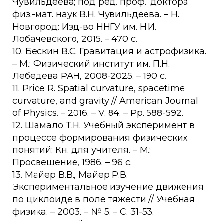
Чувильдеева; под ред. проф., доктора
физ.-мат. наук В.Н. Чувильдеева. – Н.
Новгород: Изд-во ННГУ им. Н.И.
Лобачевского, 2015. – 470 c.
10. Бескин В.С. Гравитация и астрофизика.
– М.: Физический институт им. П.Н.
Лебедева РАН, 2008-2025. – 190 c.
11. Price R. Spatial curvature, spacetime
curvature, and gravity // American Journal
of Physics. – 2016. – V. 84. – Pp. 588-592.
12. Шамало Т.Н. Учебный эксперимент в
процессе формирования физических
понятий: Кн. для учителя. – М.:
Просвещение, 1986. – 96 с.
13. Майер В.В., Майер Р.В.
Экспериментальное изучение движения
по циклоиде в поле тяжести // Учебная
физика. – 2003. – № 5. – C. 31-53.