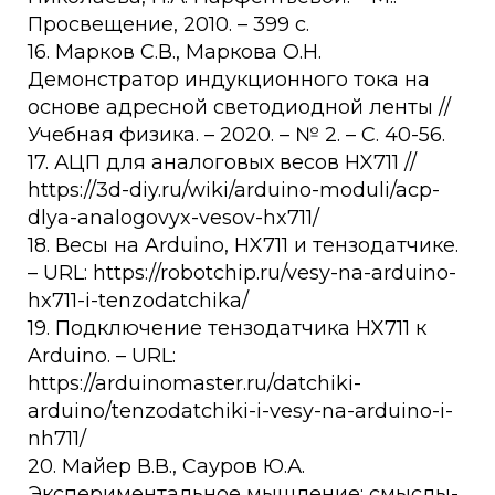
Просвещение, 2010. – 399 с.
16. Марков С.В., Маркова О.Н.
Демонстратор индукционного тока на
основе адресной светодиодной ленты //
Учебная физика. – 2020. – № 2. – С. 40-56.
17. АЦП для аналоговых весов HX711 //
https://3d-diy.ru/wiki/arduino-moduli/acp-
dlya-analogovyx-vesov-hx711/
18. Весы на Arduino, HX711 и тензодатчике.
– URL: https://robotchip.ru/vesy-na-arduino-
hx711-i-tenzodatchika/
19. Подключение тензодатчика HX711 к
Arduino. – URL:
https://arduinomaster.ru/datchiki-
arduino/tenzodatchiki-i-vesy-na-arduino-i-
nh711/
20. Майер В.В., Сауров Ю.А.
Экспериментальное мышление: смыслы-