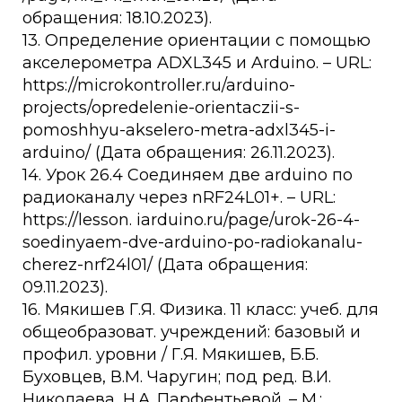
обращения: 18.10.2023).
13. Определение ориентации с помощью
акселерометра ADXL345 и Arduino. – URL:
https://microkontroller.ru/arduino-
projects/opredelenie-orientaczii-s-
pomoshhyu-akselero-metra-adxl345-i-
arduino/ (Дата обращения: 26.11.2023).
14. Урок 26.4 Соединяем две arduino по
радиоканалу через nRF24L01+. – URL:
https://lesson. iarduino.ru/page/urok-26-4-
soedinyaem-dve-arduino-po-radiokanalu-
cherez-nrf24l01/ (Дата обращения:
09.11.2023).
16. Мякишев Г.Я. Физика. 11 класс: учеб. для
общеобразоват. учреждений: базовый и
профил. уровни / Г.Я. Мякишев, Б.Б.
Буховцев, В.М. Чаругин; под ред. В.И.
Николаева, Н.А. Парфентьевой. – М.: