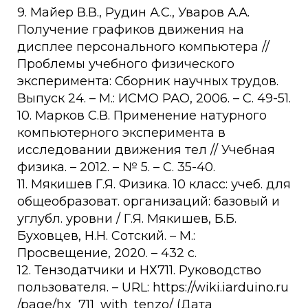
9. Майер В.В., Рудин А.С., Уваров А.А.
Получение графиков движения на
дисплее персонального компьютера //
Проблемы учебного физического
эксперимента: Сборник научных трудов.
Выпуск 24. – М.: ИСМО РАО, 2006. – С. 49-51.
10. Марков С.В. Применение натурного
компьютерного эксперимента в
исследовании движения тел // Учебная
физика. – 2012. – № 5. – С. 35-40.
11. Мякишев Г.Я. Физика. 10 класс: учеб. для
общеобразоват. организаций: базовый и
углубл. уровни / Г.Я. Мякишев, Б.Б.
Буховцев, Н.Н. Сотский. – М.:
Просвещение, 2020. – 432 с.
12. Тензодатчики и НХ711. Руководство
пользователя. – URL: https://wiki.iarduino.ru
/page/hx_711_with_tenzo/ (Дата